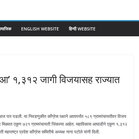
ामाजिक
ENGLISH WEBSITE
हिन्दी WEBSITE
िआ’ १,३१२ जागी विजयासह राज्यात
ज पार पडली. या निवडणुकीत काँग्रेस पक्षाने आतापर्यंत ५८९ ग्रामपंचायतीवर विजय
विजय मिळवत एकूण ७२१ ग्रामपंचायती जिंकल्या आहेत. महाविकास आघाडीने एकूण १,३१२
ाराष्ट्र प्रदेश काँग्रेस समितीचे अध्यक्ष नाना पटोले यांनी दिली.