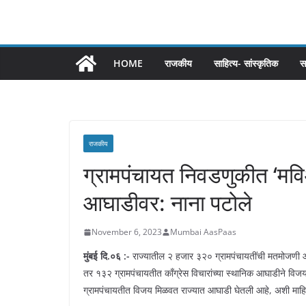
HOME
राजकीय
साहित्य- सांस्कृतिक
स
राजकीय
ग्रामपंचायत निवडणुकीत ‘मव
आघाडीवर: नाना पटोले
November 6, 2023
Mumbai AasPaas
मुंबई दि.०६ :-
राज्यातील २ हजार ३२० ग्रामपंचायतींची मतमोजणी आ
तर १३२ ग्रामपंचायतीत काँग्रेस विचारांच्या स्थानिक आघाडीने 
ग्रामपंचायतीत विजय मिळवत राज्यात आघाडी घेतली आहे, अशी माहिती मह