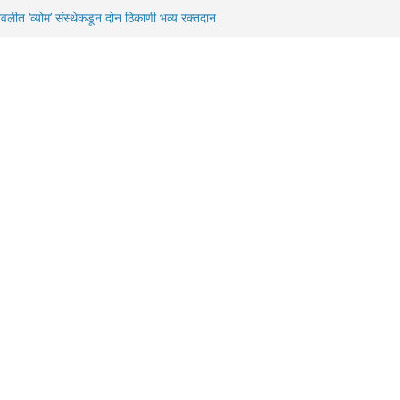
ोंबिवलीत ‘व्योम’ संस्थेकडून दोन ठिकाणी भव्य रक्तदान
टरांचा बेमुदत संप, होमियोपॅथिक डॉक्टरांना ॲलोपॅथी
सी’च्या अधिसूचनेवरून महाराष्ट्रात वैद्यकीय वाद पेटला
विमानतळाच्या नामकरणासाठी घुमला ‘दिबां’चा जयघोष; हजारो
ूसंपादन गतिमान करा, गुंतवणुकीला चालना द्या: मुख्यमंत्री
्देश
विद्यार्थिनीचे अपहरण; कल्याण-डोंबिवलीत अपहरणांचे सत्र
्रशासनावर प्रश्नचिन्ह