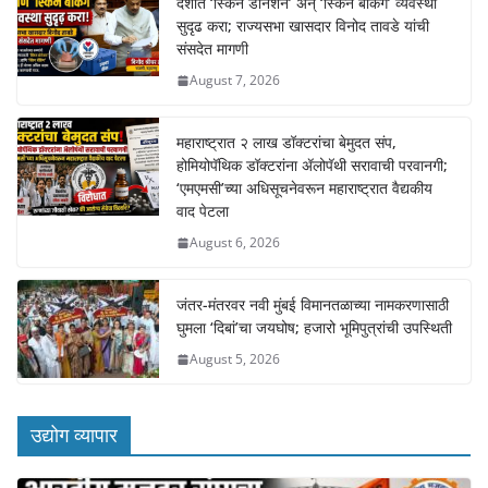
देशात ‘स्किन डोनेशन’ अन् ‘स्किन बँकिंग’ व्यवस्था
सुदृढ करा; राज्यसभा खासदार विनोद तावडे यांची
संसदेत मागणी
August 7, 2026
महाराष्ट्रात २ लाख डॉक्टरांचा बेमुदत संप,
होमियोपॅथिक डॉक्टरांना ॲलोपॅथी सरावाची परवानगी;
‘एमएमसी’च्या अधिसूचनेवरून महाराष्ट्रात वैद्यकीय
वाद पेटला
August 6, 2026
जंतर-मंतरवर नवी मुंबई विमानतळाच्या नामकरणासाठी
घुमला ‘दिबां’चा जयघोष; हजारो भूमिपुत्रांची उपस्थिती
August 5, 2026
उद्योग व्यापार