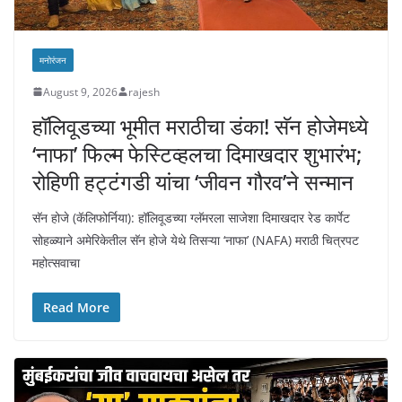
मनोरंजन
August 9, 2026
rajesh
हॉलिवूडच्या भूमीत मराठीचा डंका! सॅन होजेमध्ये
‘नाफा’ फिल्म फेस्टिव्हलचा दिमाखदार शुभारंभ;
रोहिणी हट्टंगडी यांचा ‘जीवन गौरव’ने सन्मान
सॅन होजे (कॅलिफोर्निया): हॉलिवूडच्या ग्लॅमरला साजेशा दिमाखदार रेड कार्पेट
सोहळ्याने अमेरिकेतील सॅन होजे येथे तिसऱ्या ‘नाफा’ (NAFA) मराठी चित्रपट
महोत्सवाचा
Read More