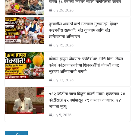
यांच्या ३८ वर्षांच्या निरंतर सेवेला नागरिकांचा सलाम
July 29, 2026
पुण्यातील आषाढी वारी उत्सवात मुख्यमंत्री देवेंद्र
फडणवीस सहभागी; संत तुकाराम आणि संत
ज्ञानेश्वरांना अभिवादन
July 15, 2026
कोकण हापूस धोक्यात: प्रतिबंधित आणि विना ‘लेबल
क्लेम’ कीटकनाशकांच्या शिफारशींची चौकशी करा;
सुराज्य अभियानाची मागणी
July 13, 2026
१६२ कोटींना जागा विकून कंपनी गब्बर; हक्काच्या २४
कोटींसाठी २५ वर्षांपासून ९९ कामगार वाऱ्यावर, २४
जणांचा मृत्यू!
July 5, 2026