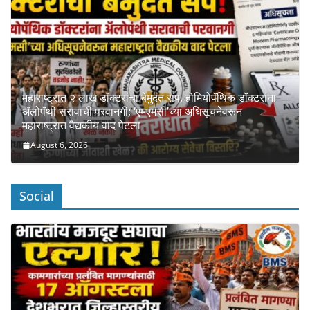
महाराष्ट्रात २ लाख डॉक्टरांचा बेमुदत संप, होमियोपॅथिक डॉक्टरांना
ॲलोपॅथी सरावाची परवानगी; ‘एमएमसी’च्या अधिसूचनेवरून
महाराष्ट्रात वैद्यकीय वाद पेटला
August 6, 2026
Social