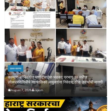
ठळक बातम्या
कल्याण-डोंबिवलीत पाणीटंचाईचा भडका: प्रभाग २७ मधील
लोकप्रतिनिधींचे महापालिका आयुक्तांना निवेदन; ठोस उपायांची मागणी
August 7, 2026
rajesh