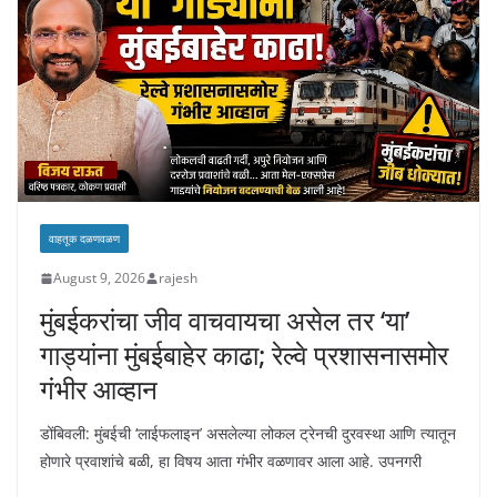
वाहतूक दळणवळण
August 9, 2026
rajesh
मुंबईकरांचा जीव वाचवायचा असेल तर ‘या’
गाड्यांना मुंबईबाहेर काढा; रेल्वे प्रशासनासमोर
गंभीर आव्हान
डोंबिवली: मुंबईची ‘लाईफलाइन’ असलेल्या लोकल ट्रेनची दुरवस्था आणि त्यातून
होणारे प्रवाशांचे बळी, हा विषय आता गंभीर वळणावर आला आहे. उपनगरी