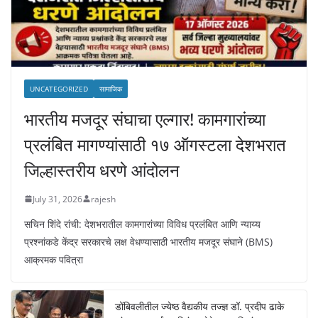
UNCATEGORIZED
सामाजिक
भारतीय मजदूर संघाचा एल्गार! कामगारांच्या
प्रलंबित मागण्यांसाठी १७ ऑगस्टला देशभरात
जिल्हास्तरीय धरणे आंदोलन
July 31, 2026
rajesh
सचिन शिंदे रांची: देशभरातील कामगारांच्या विविध प्रलंबित आणि न्याय्य
प्रश्नांकडे केंद्र सरकारचे लक्ष वेधण्यासाठी भारतीय मजदूर संघाने (BMS)
आक्रमक पवित्रा
डोंबिवलीतील ज्येष्ठ वैद्यकीय तज्ज्ञ डॉ. प्रदीप ढाके