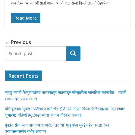
नाव देण्याच्या मागणीसाठी आज, ५ ऑगस्ट रोजी दिल्लीतील ऐतिहासिक
Read More
← Previous
Search
Recent Posts
समृद्ध मराठी चित्रपटांच्या माध्यमातून महाराष्ट्र संस्कृतीला जागतिक व्यासपीठ – मराठी
भाषा मंत्री उदय सामंत
हॉलिवूडच्या भूमीत मराठीचा डंका! सॅन होजेमध्ये ‘नाफा’ फिल्म फेस्टिव्हलचा दिमाखदार
शुभारंभ; रोहिणी हट्टंगडी यांचा ‘जीवन गौरव’ने सन्मान
मुंबईकरांचा जीव वाचवायचा असेल तर ‘या’ गाड्यांना मुंबईबाहेर काढा; रेल्वे
प्रशासनासमोर गंभीर आव्हान