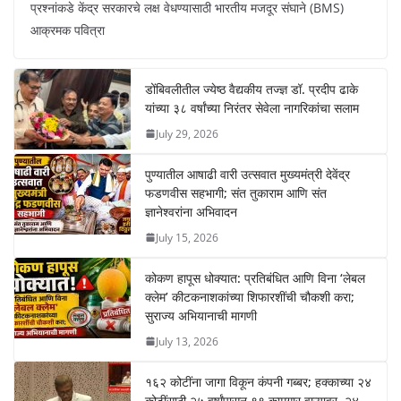
प्रश्नांकडे केंद्र सरकारचे लक्ष वेधण्यासाठी भारतीय मजदूर संघाने (BMS)
आक्रमक पवित्रा
डोंबिवलीतील ज्येष्ठ वैद्यकीय तज्ज्ञ डॉ. प्रदीप ढाके
यांच्या ३८ वर्षांच्या निरंतर सेवेला नागरिकांचा सलाम
July 29, 2026
पुण्यातील आषाढी वारी उत्सवात मुख्यमंत्री देवेंद्र
फडणवीस सहभागी; संत तुकाराम आणि संत
ज्ञानेश्वरांना अभिवादन
July 15, 2026
कोकण हापूस धोक्यात: प्रतिबंधित आणि विना ‘लेबल
क्लेम’ कीटकनाशकांच्या शिफारशींची चौकशी करा;
सुराज्य अभियानाची मागणी
July 13, 2026
१६२ कोटींना जागा विकून कंपनी गब्बर; हक्काच्या २४
कोटींसाठी २५ वर्षांपासून ९९ कामगार वाऱ्यावर, २४