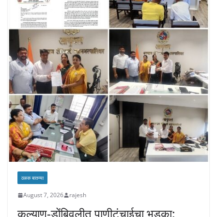
ठळक बातम्या
August 7, 2026
rajesh
कल्याण-डोंबिवलीत पाणीटंचाईचा भडका: