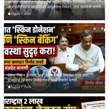
कल्याण-डोंबिवलीत पाणीटंचाईचा भडका: प्रभाग २७ मधील
लोकप्रतिनिधींचे महापालिका आयुक्तांना निवेदन; ठोस उपायांची मागणी
August 7, 2026
देशात ‘स्किन डोनेशन’ अन् ‘स्किन बँकिंग’ व्यवस्था सुदृढ करा;
राज्यसभा खासदार विनोद तावडे यांची संसदेत मागणी
August 7, 2026