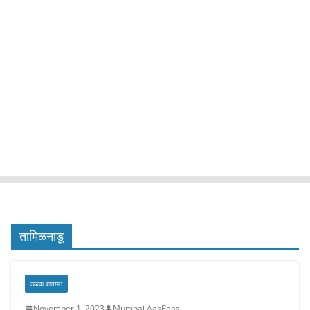
तामिळनाडू
ठळक बातम्या
November 1, 2023
Mumbai AasPaas