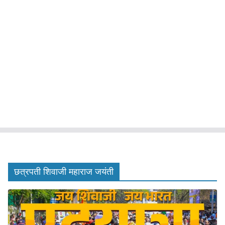
छत्रपती शिवाजी महाराज जयंती