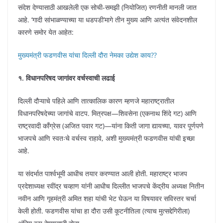
संदेश देण्यासाठी आखलेली एक सोची-समझी (नियोजित) रणनीती मानली जात
आहे. ‘गादी सांभाळण्याच्या या धडपडी’मागे तीन मुख्य आणि अत्यंत संवेदनशील
कारणे समोर येत आहेत:
मुख्यमंत्री फडणवीस यांचा दिल्ली दौरा नेमका उद्येश काय??
१. विधानपरिषद जागांवर वर्चस्वाची लढाई
दिल्ली दौऱ्याचे पहिले आणि तात्कालिक कारण म्हणजे महाराष्ट्रातील
विधानपरिषदेच्या जागांचे वाटप. मित्रपक्ष—शिवसेना (एकनाथ शिंदे गट) आणि
राष्ट्रवादी काँग्रेस (अजित पवार गट)—यांना किती जागा द्यायच्या, यावर पूर्णपणे
भाजपचे आणि स्वतःचे वर्चस्व राहावे, अशी मुख्यमंत्री फडणवीस यांची इच्छा
आहे.
या संदर्भात पार्श्वभूमी आधीच तयार करण्यात आली होती. महाराष्ट्र भाजप
प्रदेशाध्यक्ष रवींद्र चव्हाण यांनी आधीच दिल्लीत भाजपचे केंद्रीय अध्यक्ष नितीन
नवीन आणि गृहमंत्री अमित शहा यांची भेट घेऊन या विषयावर सविस्तर चर्चा
केली होती. फडणवीस यांचा हा दौरा उसी कूटनीतिला (त्याच मुत्सद्देगिरीला)