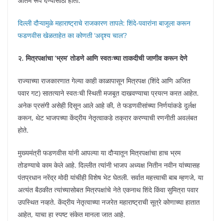
अंतिम रूप देण्यासाठी होता.
दिल्ली दौऱ्यामुळे महाराष्ट्राचे राजकारण तापले: शिंदे-पवारांना बाजूला करून
फडणवीस खेळताहेत का कोणती ‘अदृश्य चाल’?
२. मित्रपक्षांचा ‘भ्रम’ तोडणे आणि स्वतःच्या ताकदीची जाणीव करून देणे
राज्याच्या राजकारणात गेल्या काही काळापासून मित्रपक्ष (शिंदे आणि अजित
पवार गट) सातत्याने स्वतःची स्थिती मजबूत दाखवण्याचा प्रयत्न करत आहेत.
अनेक प्रसंगी असेही दिसून आले आहे की, ते फडणवीसांच्या निर्णयांकडे दुर्लक्ष
करून, थेट भाजपच्या केंद्रीय नेतृत्वाकडे तक्रार करण्याची रणनीती अवलंबत
होते.
मुख्यमंत्री फडणवीस यांनी आपल्या या दौऱ्यातून मित्रपक्षांचा हाच भ्रम
तोडण्याचे काम केले आहे. दिल्लीत त्यांनी भाजप अध्यक्ष नितीन नवीन यांच्यासह
पंतप्रधान नरेंद्र मोदी यांचीही विशेष भेट घेतली. सर्वात महत्त्वाची बाब म्हणजे, या
अत्यंत बैठकीत त्यांच्यासोबत मित्रपक्षांचे नेते एकनाथ शिंदे किंवा सुमित्रा पवार
उपस्थित नव्हते. केंद्रीय नेतृत्वाच्या नजरेत महाराष्ट्राची सूत्रे कोणाच्या हातात
आहेत, याचा हा स्पष्ट संकेत मानला जात आहे.