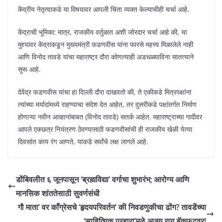
केंद्रीय नेतृत्वाकडे या विषयावर आपली चिंता व्यक्त केल्याचीही चर्चा आहे.
केंद्राची भूमिका: मात्र, राजकीय वर्तुळात अशी जोरदार चर्चा आहे की, या
मुद्द्यावर केंद्राकडून मुख्यमंत्री फडणवीस यांना फारसे महत्त्व मिळालेले नाही
आणि विनोद तावडे यांचा महाराष्ट्र दौरा कोणत्याही अडथळ्याविना सातत्याने
सुरू आहे.
देवेंद्र फडणवीस यांचा हा दिल्ली दौरा दाखवतो की, ते एकीकडे मित्रपक्षांना
त्यांच्या मर्यादांमध्ये राहण्याचा संदेश देत आहेत, तर दुसरीकडे पक्षांतर्गत निर्माण
होणाऱ्या नवीन आव्हानांबाबत (विनोद तावडे) सतर्क आहेत. महाराष्ट्राच्या गादीवर
आपले एकछत्र नियंत्रण ठेवण्यासाठी फडणवीसांची ही राजकीय खेळी येत्या
दिवसांत काय रंग आणते, याकडे सर्वांचे लक्ष लागले आहे.
डोंबिवलीत ६ जूनपासून ‘ब्रह्मविद्या’ वर्गाचा शुभारंभ; आरोग्य आणि
मानसिक शांततेसाठी सुवर्णसंधी
गौ माता’ वर काँग्रेसचे ‘हृदयपरिवर्तन’ की निवडणुकीचा ढोंग? तावडेंच्या
‘साहित्यिक प्रहारा’मुळे अजय राय बॅकफुटवर!