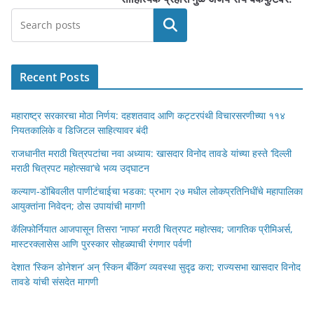
Search
Recent Posts
महाराष्ट्र सरकारचा मोठा निर्णय: दहशतवाद आणि कट्टरपंथी विचारसरणीच्या ११४
नियतकालिके व डिजिटल साहित्यावर बंदी
राजधानीत मराठी चित्रपटांचा नवा अध्याय: खासदार विनोद तावडे यांच्या हस्ते ‘दिल्ली
मराठी चित्रपट महोत्सवा’चे भव्य उद्घाटन
कल्याण-डोंबिवलीत पाणीटंचाईचा भडका: प्रभाग २७ मधील लोकप्रतिनिधींचे महापालिका
आयुक्तांना निवेदन; ठोस उपायांची मागणी
कॅलिफोर्नियात आजपासून तिसरा ‘नाफा’ मराठी चित्रपट महोत्सव; जागतिक प्रीमिअर्स,
मास्टरक्लासेस आणि पुरस्कार सोहळ्याची रंगणार पर्वणी
देशात ‘स्किन डोनेशन’ अन् ‘स्किन बँकिंग’ व्यवस्था सुदृढ करा; राज्यसभा खासदार विनोद
तावडे यांची संसदेत मागणी