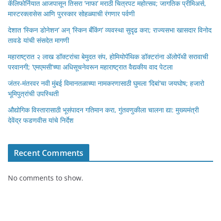
कॅलिफोर्नियात आजपासून तिसरा ‘नाफा’ मराठी चित्रपट महोत्सव; जागतिक प्रीमिअर्स,
मास्टरक्लासेस आणि पुरस्कार सोहळ्याची रंगणार पर्वणी
देशात ‘स्किन डोनेशन’ अन् ‘स्किन बँकिंग’ व्यवस्था सुदृढ करा; राज्यसभा खासदार विनोद
तावडे यांची संसदेत मागणी
महाराष्ट्रात २ लाख डॉक्टरांचा बेमुदत संप, होमियोपॅथिक डॉक्टरांना ॲलोपॅथी सरावाची
परवानगी; ‘एमएमसी’च्या अधिसूचनेवरून महाराष्ट्रात वैद्यकीय वाद पेटला
जंतर-मंतरवर नवी मुंबई विमानतळाच्या नामकरणासाठी घुमला ‘दिबां’चा जयघोष; हजारो
भूमिपुत्रांची उपस्थिती
औद्योगिक विस्तारासाठी भूसंपादन गतिमान करा, गुंतवणुकीला चालना द्या: मुख्यमंत्री
देवेंद्र फडणवीस यांचे निर्देश
Recent Comments
No comments to show.