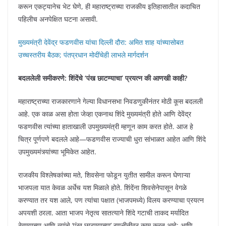
करून एकट्यानेच भेट घेणे, ही महाराष्ट्राच्या राजकीय इतिहासातील कदाचित
पहिलीच अनपेक्षित घटना असावी.
मुख्यमंत्री देवेंद्र फडणवीस यांचा दिल्ली दौरा: अमित शाह यांच्यासोबत
उच्चस्तरीय बैठक; पंतप्रधान मोदींचेही लाभले मार्गदर्शन
बदललेली समीकरणे: शिंदेंचे ‘पंख छाटण्याचा’ प्रयत्न की आणखी काही?
महाराष्ट्राच्या राजकारणाने गेल्या विधानसभा निवडणुकीनंतर मोठी कूस बदलली
आहे. एक काळ असा होता जेव्हा एकनाथ शिंदे मुख्यमंत्री होते आणि देवेंद्र
फडणवीस त्यांच्या हाताखाली उपमुख्यमंत्री म्हणून काम करत होते. आज हे
चित्र पूर्णपणे बदलले आहे—फडणवीस राज्याची धुरा सांभाळत आहेत आणि शिंदे
उपमुख्यमंत्र्यांच्या भूमिकेत आहेत.
राजकीय विश्लेषकांच्या मते, शिवसेना फोडून युतीत सामील करून घेणाऱ्या
भाजपला यात केवळ अर्धेच यश मिळाले होते. शिंदेंना शिवसेनेपासून वेगळे
करण्यात तर यश आले, पण त्यांचा पक्षात (भाजपमध्ये) विलय करण्याचा प्रयत्न
अपयशी ठरला. आता भाजप नेतृत्व सातत्याने शिंदे गटाची ताकद मर्यादित
ठेवण्याच्या आणि त्यांचे ‘पंख छाटण्याच्या’ रणनीतीवर काम करत आहे; आणि