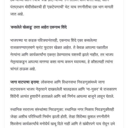
पंतप्रधान मोदींसोबतची ही ‘एकटेपणाची’ भेट याच रणनीतीचा एक भाग मानली
जात आहे.
‘
कसलेले खेळाडू’ ठरत आहेत एकनाथ शिंदे
भाजपच्या या कडक पवित्र्यानंतरही, एकनाथ शिंदे एका कसलेल्या
राजकारण्याप्रमाणे फ्रंट फूटवर खेळत आहेत. ते केवळ आपल्या पक्षातील
नेत्यांना आणि कार्यकर्त्यांना एकत्र ठेवण्यातच यशस्वी झाले नाहीत, तर भाजप
नेतृत्वाकडून आपल्या मागण्या कशा मान्य करून घ्यायच्या, हे कौशल्यही त्यांना
चांगलं ठाऊक आहे.
जागा वाटपाचा ड्रामा
: लोकसभा आणि विधानसभा निवडणुकांमध्ये जागा
वाटपावरून भाजप नेतृत्वाने दाखवलेली चालढकल आणि ‘ना-नुकर’ चे राजकारण
शिंदेंनी अत्यंत हुशारीने हाताळले आणि सर्व निर्णय आपल्या बाजूने लावून घेतले.
स्थानिक स्वराज्य संस्थांच्या निवडणुका: स्थानिक नगर निकाय निवडणुकीतही
जेव्हा अशीच परिस्थिती निर्माण झाली होती, तेव्हा शिंदेंच्या कुशल रणनीतीने
शिवसेना कार्यकर्त्यांचे मनोधैर्य खचू दिले नाही आणि ते खंबीरपणे पाय रोवून उभे