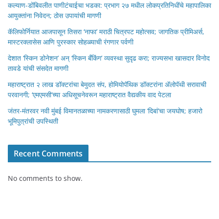
कल्याण-डोंबिवलीत पाणीटंचाईचा भडका: प्रभाग २७ मधील लोकप्रतिनिधींचे महापालिका
आयुक्तांना निवेदन; ठोस उपायांची मागणी
कॅलिफोर्नियात आजपासून तिसरा ‘नाफा’ मराठी चित्रपट महोत्सव; जागतिक प्रीमिअर्स,
मास्टरक्लासेस आणि पुरस्कार सोहळ्याची रंगणार पर्वणी
देशात ‘स्किन डोनेशन’ अन् ‘स्किन बँकिंग’ व्यवस्था सुदृढ करा; राज्यसभा खासदार विनोद
तावडे यांची संसदेत मागणी
महाराष्ट्रात २ लाख डॉक्टरांचा बेमुदत संप, होमियोपॅथिक डॉक्टरांना ॲलोपॅथी सरावाची
परवानगी; ‘एमएमसी’च्या अधिसूचनेवरून महाराष्ट्रात वैद्यकीय वाद पेटला
जंतर-मंतरवर नवी मुंबई विमानतळाच्या नामकरणासाठी घुमला ‘दिबां’चा जयघोष; हजारो
भूमिपुत्रांची उपस्थिती
Recent Comments
No comments to show.